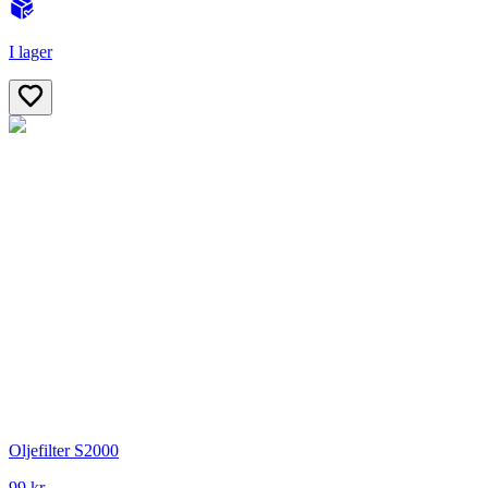
I lager
Oljefilter S2000
99 kr