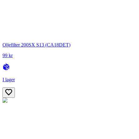
Oljefilter 200SX S13 (CA18DET)
99 kr
I lager