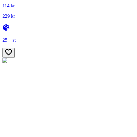
114 kr
229 kr
25 + st