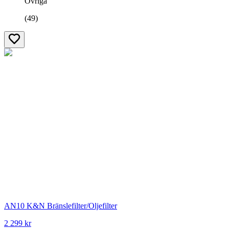
Övriga
(
49
)
AN10 K&N Bränslefilter/Oljefilter
2 299 kr