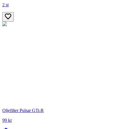
2 st
Oljefilter Pulsar GTi-R
99 kr