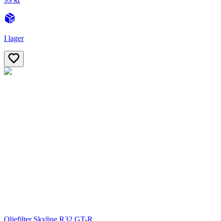
I lager
Oljefilter Skyline R32 GT-R