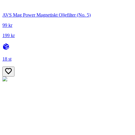
AVS Mag Power Magnetiskt Oljefilter (No. 5)
99 kr
199 kr
18 st