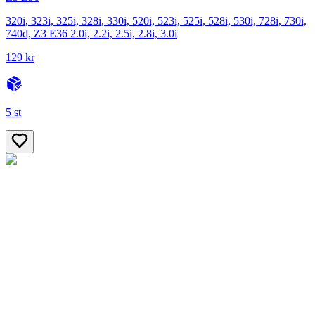
320i, 323i, 325i, 328i, 330i, 520i, 523i, 525i, 528i, 530i, 728i, 730i,
740d, Z3 E36 2.0i, 2.2i, 2.5i, 2.8i, 3.0i
129 kr
5 st