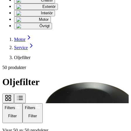
Chassi
Exteriör
Interiör
Motor
Övrigt
Motor
Service
Oljefilter
50
produkter
Oljefilter
Filters
Filters
Filter
Filter
Visar
50
av
50
produkter