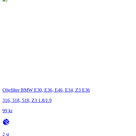
Oljefilter BMW E30, E36, E46, E34, Z3 E36
316, 318, 518, Z3 1.8/1.9
99 kr
2 st