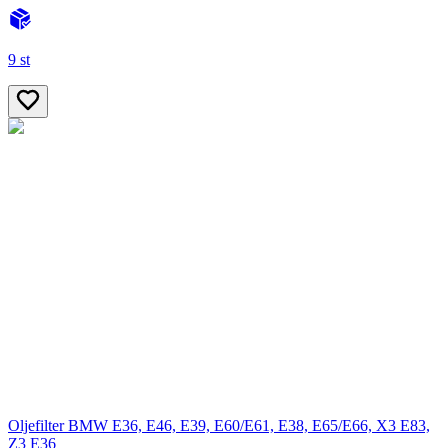
9 st
Oljefilter BMW E36, E46, E39, E60/E61, E38, E65/E66, X3 E83,
Z3 E36