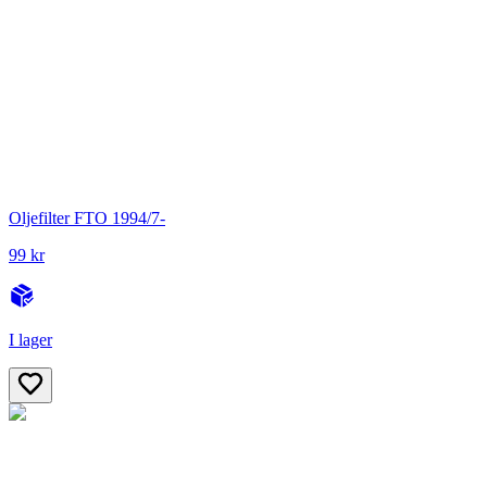
Oljefilter FTO 1994/7-
99 kr
I lager