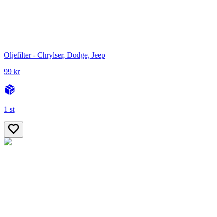
Oljefilter - Chrylser, Dodge, Jeep
99 kr
1 st