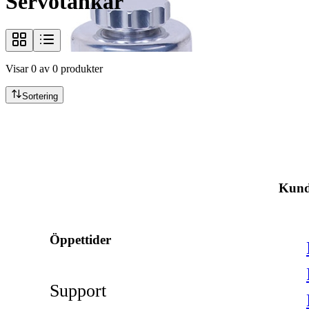
Servotankar
Visar
0
av
0
produkter
Sortering
info@jspec.se
Kund
054-851990
Öppettider
Support