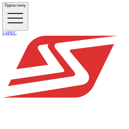
Öppna meny
J-SPEC