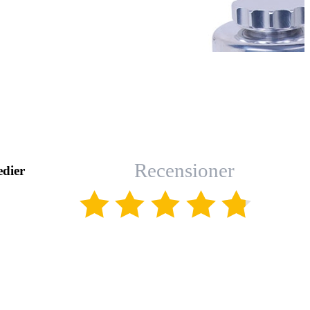
Recensioner
edier
(4.8)