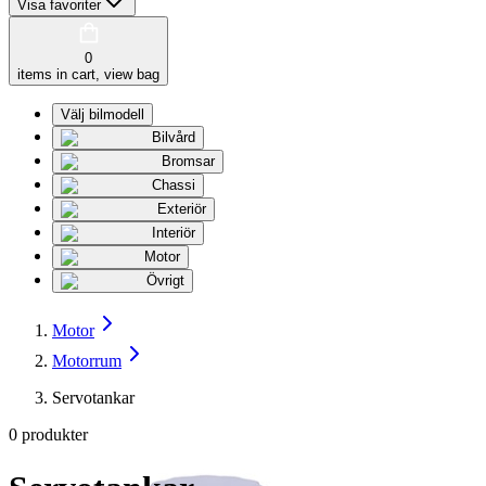
Visa favoriter
0
items in cart, view bag
Välj bilmodell
Bilvård
Bromsar
Chassi
Exteriör
Interiör
Motor
Övrigt
Motor
Motorrum
Servotankar
0
produkter