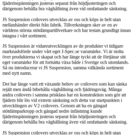
fjäderinspänningen justeras separat från höjdjusteringen och
därigenom behålla bra väghållning även vid omfattande sänkning.
JS Suspension coilovers utvecklas av oss och köps in helt utan
mellanhänder direkt från fabrik. Tillverkningen sker av en av
världens största stötdämpartillverkare och har testats grundligt innan
intagna i vårt sortiment.
JS Suspension är vidareutvecklingen av de produkter vi tidigare
marknadsförde under vårt eget J-Spec.se varumärke. Vi är stolta
över produkterna vi skapat och har länge tyckt att de förtjänar sitt
eget varumärke för att fortsätta växa både i Sverige och utomlands.
Så nu introducerar vi JS Suspension, samma välkända sortiment
med nytt namn.
Det har länge varit ett växande behov av coilovers som kan sänka
rejält men ändå bibehålla väghållning och fjädringsväg. Många
andra coilovers i samma prisklass har en konstruktion som gör att
fjädern blir lös vid extrem sänkning och detta var startpunkten i
utvecklingen av V2 coilovers. Genom att ha en gängad
stötdämparkropp och gängad nedre infästning kunde
fjäderinspänningen justeras separat från höjdjusteringen och
därigenom behålla bra väghållning även vid omfattande sänkning.
JS Suspension coilovers utvecklas av oss och köps in helt utan