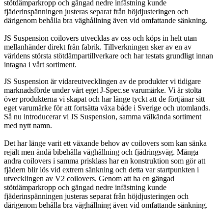
stötdämparkropp och gängad nedre infästning kunde
fjäderinspänningen justeras separat från höjdjusteringen och
därigenom behålla bra väghållning även vid omfattande sänkning.
JS Suspension coilovers utvecklas av oss och köps in helt utan
mellanhänder direkt från fabrik. Tillverkningen sker av en av
världens största stötdämpartillverkare och har testats grundligt innan
intagna i vårt sortiment.
JS Suspension är vidareutvecklingen av de produkter vi tidigare
marknadsförde under vårt eget J-Spec.se varumärke. Vi är stolta
över produkterna vi skapat och har länge tyckt att de förtjänar sitt
eget varumärke för att fortsätta växa både i Sverige och utomlands.
Så nu introducerar vi JS Suspension, samma välkända sortiment
med nytt namn.
Det har länge varit ett växande behov av coilovers som kan sänka
rejält men ändå bibehålla väghållning och fjädringsväg. Många
andra coilovers i samma prisklass har en konstruktion som gör att
fjädern blir lös vid extrem sänkning och detta var startpunkten i
utvecklingen av V2 coilovers. Genom att ha en gängad
stötdämparkropp och gängad nedre infästning kunde
fjäderinspänningen justeras separat från höjdjusteringen och
därigenom behålla bra väghållning även vid omfattande sänkning.