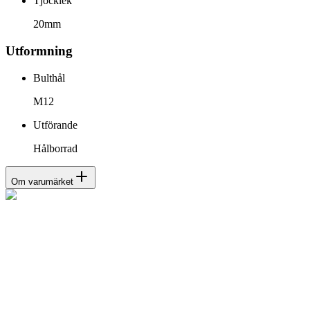
Tjocklek
20mm
Utformning
Bulthål
M12
Utförande
Hålborrad
Om varumärket