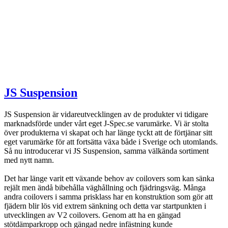
JS Suspension
JS Suspension är vidareutvecklingen av de produkter vi tidigare
marknadsförde under vårt eget J-Spec.se varumärke. Vi är stolta
över produkterna vi skapat och har länge tyckt att de förtjänar sitt
eget varumärke för att fortsätta växa både i Sverige och utomlands.
Så nu introducerar vi JS Suspension, samma välkända sortiment
med nytt namn.
Det har länge varit ett växande behov av coilovers som kan sänka
rejält men ändå bibehålla väghållning och fjädringsväg. Många
andra coilovers i samma prisklass har en konstruktion som gör att
fjädern blir lös vid extrem sänkning och detta var startpunkten i
utvecklingen av V2 coilovers. Genom att ha en gängad
stötdämparkropp och gängad nedre infästning kunde