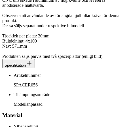
CNC tillverkade i aluminium av hög kvalite och levereras
anodiserade mattsvarta.
Observera att användande av förlängda hjulbultar krävs för denna
produkt.
Dessa säljs separat under respektive bilmodell.
Tjocklek per platta: 20mm
Bultdelning: 4x100
Nav: 57.1mm
Produkten säljs parvis med två spacerplattor (enligt bild).
Specifikation
Artikelnummer
SPACER056
Tillämpningsområde
Modellanpassad
Material
Ytbehandling