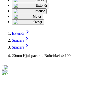
Chassi
Exteriör
Interiör
Motor
Övrigt
Exteriör
Spacers
Spacers
20mm Hjulspacers - Bultcirkel 4x100