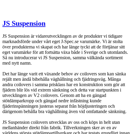
JS Suspension
JS Suspension är vidareutvecklingen av de produkter vi tidigare
marknadsförde under vårt eget J-Spec.se varumärke. Vi är stolta
över produkterna vi skapat och har länge tyckt att de förtjänar sitt
eget varumärke för att fortsätta växa både i Sverige och utomlands.
Så nu introducerar vi JS Suspension, samma välkända sortiment
med nytt namn.
Det har länge varit ett växande behov av coilovers som kan sänka
rejält men ändå bibehålla väghållning och fjädringsväg. Många
andra coilovers i samma prisklass har en konstruktion som gör att
fjädern blir lös vid extrem sänkning och detta var startpunkten i
utvecklingen av V2 coilovers. Genom att ha en gängad
stötdämparkropp och gängad nedre infästning kunde
fjäderinspänningen justeras separat från höjdjusteringen och
därigenom behålla bra väghållning även vid omfattande sänkning.
JS Suspension coilovers utvecklas av oss och köps in helt utan
mellanhänder direkt från fabrik. Tillverkningen sker av en av
världens största stötdämpartillverkare och har testats grundligt innan