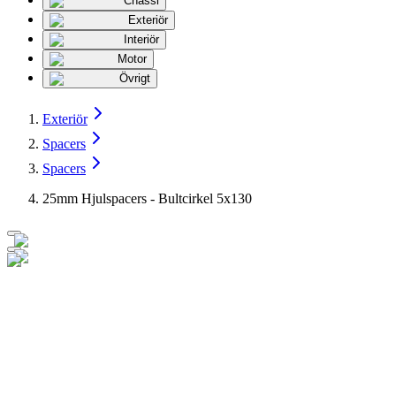
Chassi
Exteriör
Interiör
Motor
Övrigt
Exteriör
Spacers
Spacers
25mm Hjulspacers - Bultcirkel 5x130