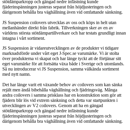
stötdämparkropp och gängad nedre infästning kunde
fjäderinspänningen justeras separat från höjdjusteringen och
därigenom behålla bra väghållning även vid omfattande sänkning.
JS Suspension coilovers utvecklas av oss och köps in helt utan
mellanhänder direkt från fabrik. Tillverkningen sker av en av
världens största stötdämpartillverkare och har testats grundligt innan
intagna i vårt sortiment.
JS Suspension är vidareutvecklingen av de produkter vi tidigare
marknadsförde under vårt eget J-Spec.se varumärke. Vi är stolta
över produkterna vi skapat och har länge tyckt att de förtjänar sitt
eget varumärke för att fortsätta växa både i Sverige och utomlands.
Så nu introducerar vi JS Suspension, samma välkända sortiment
med nytt namn.
Det har länge varit ett växande behov av coilovers som kan sänka
rejält men ändå bibehålla väghållning och fjädringsväg. Många
andra coilovers i samma prisklass har en konstruktion som gör att
fjädern blir lös vid extrem sänkning och detta var startpunkten i
utvecklingen av V2 coilovers. Genom att ha en gängad
stötdämparkropp och gängad nedre infästning kunde
fjäderinspänningen justeras separat från höjdjusteringen och
därigenom behålla bra väghållning även vid omfattande sänkning.