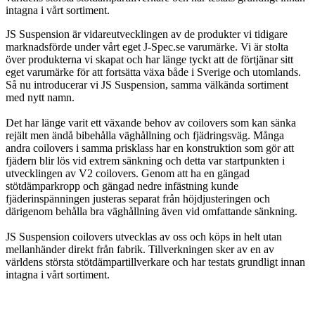
intagna i vårt sortiment.
JS Suspension är vidareutvecklingen av de produkter vi tidigare
marknadsförde under vårt eget J-Spec.se varumärke. Vi är stolta
över produkterna vi skapat och har länge tyckt att de förtjänar sitt
eget varumärke för att fortsätta växa både i Sverige och utomlands.
Så nu introducerar vi JS Suspension, samma välkända sortiment
med nytt namn.
Det har länge varit ett växande behov av coilovers som kan sänka
rejält men ändå bibehålla väghållning och fjädringsväg. Många
andra coilovers i samma prisklass har en konstruktion som gör att
fjädern blir lös vid extrem sänkning och detta var startpunkten i
utvecklingen av V2 coilovers. Genom att ha en gängad
stötdämparkropp och gängad nedre infästning kunde
fjäderinspänningen justeras separat från höjdjusteringen och
därigenom behålla bra väghållning även vid omfattande sänkning.
JS Suspension coilovers utvecklas av oss och köps in helt utan
mellanhänder direkt från fabrik. Tillverkningen sker av en av
världens största stötdämpartillverkare och har testats grundligt innan
intagna i vårt sortiment.