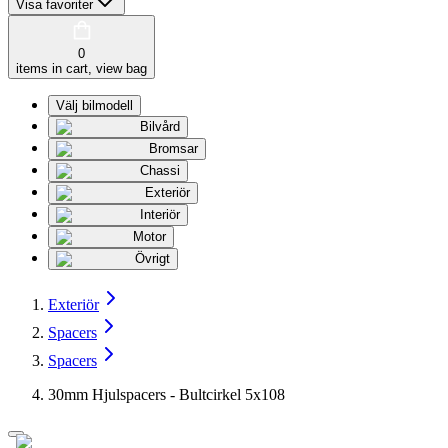
Visa favoriter
0
items in cart, view bag
Välj bilmodell
Bilvård
Bromsar
Chassi
Exteriör
Interiör
Motor
Övrigt
Exteriör
Spacers
Spacers
30mm Hjulspacers - Bultcirkel 5x108