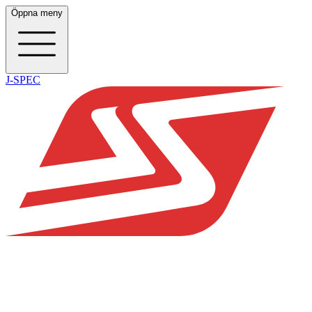
Öppna meny
J-SPEC