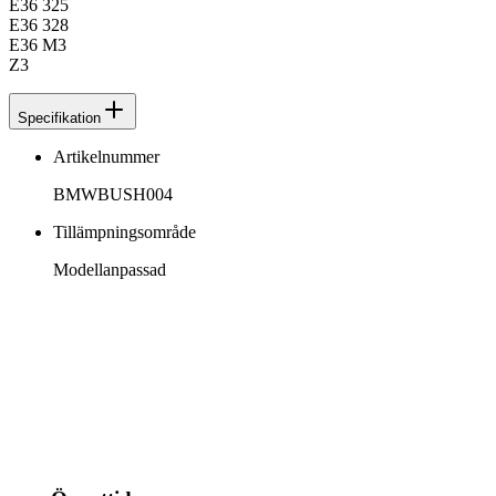
E36 325
E36 328
E36 M3
Z3
Specifikation
Artikelnummer
BMWBUSH004
Tillämpningsområde
Modellanpassad
info@jspec.se
054-851990