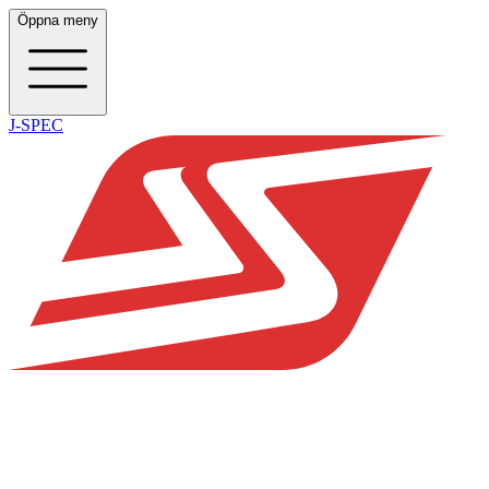
Öppna meny
J-SPEC