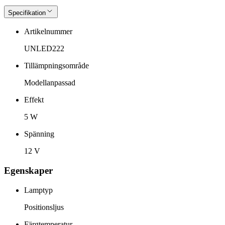
Specifikation
Artikelnummer
UNLED222
Tillämpningsområde
Modellanpassad
Effekt
5 W
Spänning
12 V
Egenskaper
Lamptyp
Positionsljus
Färgtemperatur