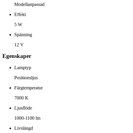
Modellanpassad
Effekt
5 W
Spänning
12 V
Egenskaper
Lamptyp
Positionsljus
Färgtemperatur
7000 K
Ljusflöde
1000-1100 lm
Livslängd