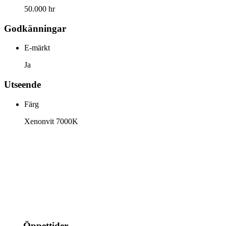
50.000 hr
Godkänningar
E-märkt
Ja
Utseende
Färg
Xenonvit 7000K
info@jspec.se
054-851990
Öppettider