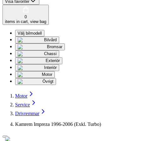
Visa favoriter
0
items in cart, view bag
Välj bilmodell
Bilvård
Bromsar
Chassi
Exteriör
Interiör
Motor
Övrigt
Motor
Service
Drivremmar
Kamrem Impreza 1996-2006 (Exkl. Turbo)