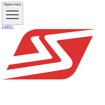
Öppna meny
J-SPEC