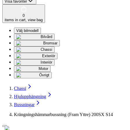
Visa favoriter
0
items in cart, view bag
Välj bilmodell
Bilvård
Bromsar
Chassi
Exteriör
Interiör
Motor
Övrigt
Chassi
Hjulupphängning
Bussningar
Krängningshämmarbussning (Fram Yttre) 200SX S14