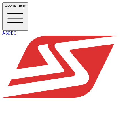
Öppna meny
J-SPEC