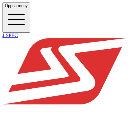
Öppna meny
J-SPEC