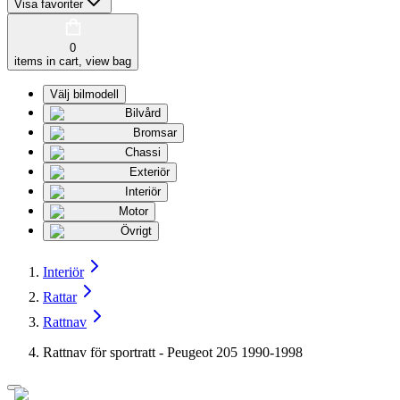
Visa favoriter
0
items in cart, view bag
Välj bilmodell
Bilvård
Bromsar
Chassi
Exteriör
Interiör
Motor
Övrigt
Interiör
Rattar
Rattnav
Rattnav för sportratt - Peugeot 205 1990-1998