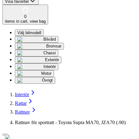
Visa favoriter
0
items in cart, view bag
Välj bilmodell
Bilvård
Bromsar
Chassi
Exteriör
Interiör
Motor
Övrigt
Interiör
Rattar
Rattnav
Rattnav för sportratt - Toyota Supra MA70, JZA70 (-90)