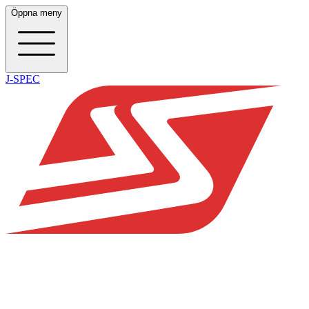
Öppna meny
J-SPEC