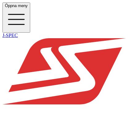
Öppna meny
J-SPEC