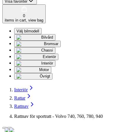
Visa favoriter
0
items in cart, view bag
Välj bilmodell
Bilvård
Bromsar
Chassi
Exteriör
Interiör
Motor
Övrigt
Interiör
Rattar
Rattnav
Rattnav för sportratt - Volvo 740, 760, 780, 940