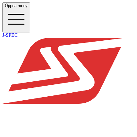
Öppna meny
J-SPEC