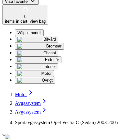
Visa favoriter
0
items in cart, view bag
Välj bilmodell
Bilvård
Bromsar
Chassi
Exteriör
Interiör
Motor
Övrigt
Motor
Avgassystem
Avgassystem
Sportavgassystem Opel Vectra C (Sedan) 2003-2005