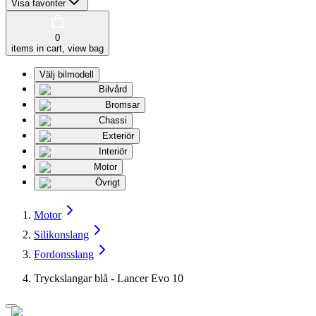
Visa favoriter
0
items in cart, view bag
Välj bilmodell
Bilvård
Bromsar
Chassi
Exteriör
Interiör
Motor
Övrigt
Motor
Silikonslang
Fordonsslang
Tryckslangar blå - Lancer Evo 10