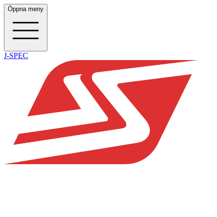
Öppna meny
J-SPEC