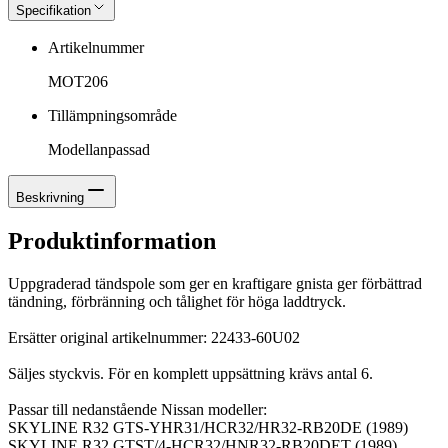
Specifikation
Artikelnummer
MOT206
Tillämpningsområde
Modellanpassad
Beskrivning
Produktinformation
Uppgraderad tändspole som ger en kraftigare gnista ger förbättrad
tändning, förbränning och tålighet för höga laddtryck.
Ersätter original artikelnummer: 22433-60U02
Säljes styckvis. För en komplett uppsättning krävs antal 6.
Passar till nedanstående Nissan modeller:
SKYLINE R32 GTS-YHR31/HCR32/HR32-RB20DE (1989)
SKYLINE R32 GTST/4-HCR32/HNR32-RB20DET (1989)