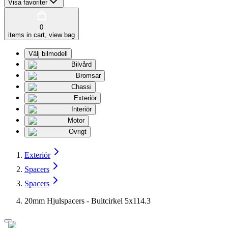
Visa favoriter
0
items in cart, view bag
Välj bilmodell
Bilvård
Bromsar
Chassi
Exteriör
Interiör
Motor
Övrigt
Exteriör
Spacers
Spacers
20mm Hjulspacers - Bultcirkel 5x114.3