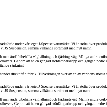
dsförde under vårt eget J-Spec.se varumärke. Vi är stolta över produkte
rar vi JS Suspension, samma välkända sortiment med nytt namn.
lt men ändå bibehålla väghållning och fjädringsväg. Många andra coilove
coilovers. Genom att ha en gängad stötdämparkropp och gängad nedre in
ttande sänkning.
nder direkt från fabrik. Tillverkningen sker av en av världens största st
dsförde under vårt eget J-Spec.se varumärke. Vi är stolta över produkte
rar vi JS Suspension, samma välkända sortiment med nytt namn.
lt men ändå bibehålla väghållning och fjädringsväg. Många andra coilove
coilovers. Genom att ha en gängad stötdämparkropp och gängad nedre in