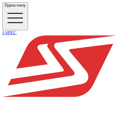
Öppna meny
J-SPEC