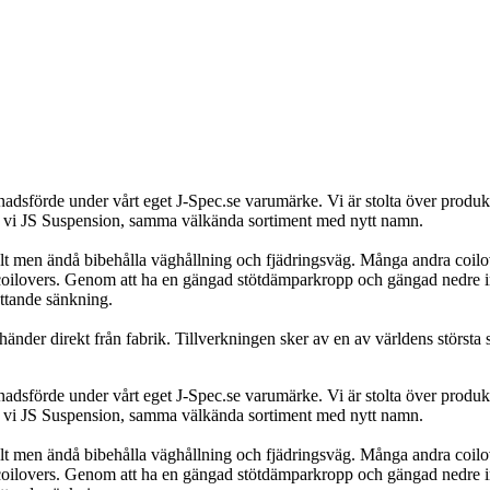
dsförde under vårt eget J-Spec.se varumärke. Vi är stolta över produkte
rar vi JS Suspension, samma välkända sortiment med nytt namn.
lt men ändå bibehålla väghållning och fjädringsväg. Många andra coilove
coilovers. Genom att ha en gängad stötdämparkropp och gängad nedre in
ttande sänkning.
nder direkt från fabrik. Tillverkningen sker av en av världens största st
dsförde under vårt eget J-Spec.se varumärke. Vi är stolta över produkte
rar vi JS Suspension, samma välkända sortiment med nytt namn.
lt men ändå bibehålla väghållning och fjädringsväg. Många andra coilove
coilovers. Genom att ha en gängad stötdämparkropp och gängad nedre in