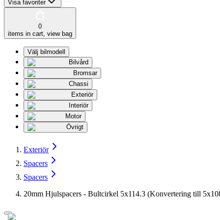
Visa favoriter
0
items in cart, view bag
Välj bilmodell
Bilvård
Bromsar
Chassi
Exteriör
Interiör
Motor
Övrigt
Exteriör
Spacers
Spacers
20mm Hjulspacers - Bultcirkel 5x114.3 (Konvertering till 5x10