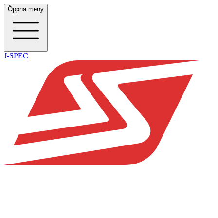
Öppna meny
J-SPEC