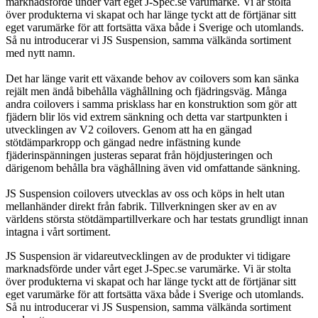
marknadsförde under vårt eget J-Spec.se varumärke. Vi är stolta
över produkterna vi skapat och har länge tyckt att de förtjänar sitt
eget varumärke för att fortsätta växa både i Sverige och utomlands.
Så nu introducerar vi JS Suspension, samma välkända sortiment
med nytt namn.
Det har länge varit ett växande behov av coilovers som kan sänka
rejält men ändå bibehålla väghållning och fjädringsväg. Många
andra coilovers i samma prisklass har en konstruktion som gör att
fjädern blir lös vid extrem sänkning och detta var startpunkten i
utvecklingen av V2 coilovers. Genom att ha en gängad
stötdämparkropp och gängad nedre infästning kunde
fjäderinspänningen justeras separat från höjdjusteringen och
därigenom behålla bra väghållning även vid omfattande sänkning.
JS Suspension coilovers utvecklas av oss och köps in helt utan
mellanhänder direkt från fabrik. Tillverkningen sker av en av
världens största stötdämpartillverkare och har testats grundligt innan
intagna i vårt sortiment.
JS Suspension är vidareutvecklingen av de produkter vi tidigare
marknadsförde under vårt eget J-Spec.se varumärke. Vi är stolta
över produkterna vi skapat och har länge tyckt att de förtjänar sitt
eget varumärke för att fortsätta växa både i Sverige och utomlands.
Så nu introducerar vi JS Suspension, samma välkända sortiment