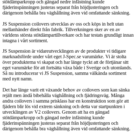
stötdämparkropp och gängad nedre infästning kunde
fjäderinspänningen justeras separat från höjdjusteringen och
därigenom behålla bra väghållning även vid omfattande sänkning.
JS Suspension coilovers utvecklas av oss och köps in helt utan
mellanhänder direkt från fabrik. Tillverkningen sker av en av
världens största stötdämpartillverkare och har testats grundligt innan
intagna i vårt sortiment.
JS Suspension är vidareutvecklingen av de produkter vi tidigare
marknadsförde under vårt eget J-Spec.se varumärke. Vi är stolta
över produkterna vi skapat och har länge tyckt att de förtjänar sitt
eget varumärke för att fortsätta växa både i Sverige och utomlands.
Så nu introducerar vi JS Suspension, samma välkända sortiment
med nytt namn.
Det har länge varit ett växande behov av coilovers som kan sänka
rejält men ändå bibehålla väghållning och fjädringsväg. Många
andra coilovers i samma prisklass har en konstruktion som gör att
fjädern blir lös vid extrem sänkning och detta var startpunkten i
utvecklingen av V2 coilovers. Genom att ha en gängad
stötdämparkropp och gängad nedre infästning kunde
fjäderinspänningen justeras separat från höjdjusteringen och
därigenom behålla bra väghållning även vid omfattande sänkning.