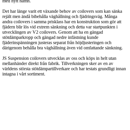
med nytt namn.
Det har länge varit ett växande behov av coilovers som kan sänka
rejält men ändå bibehålla väghållning och fjädringsväg. Många
andra coilovers i samma prisklass har en konstruktion som gör att
fjädern blir lös vid extrem sänkning och detta var startpunkten i
utvecklingen av V2 coilovers. Genom att ha en gängad
stötdämparkropp och gängad nedre infästning kunde
fjäderinspänningen justeras separat från höjdjusteringen och
därigenom behålla bra väghållning även vid omfattande sänkning.
JS Suspension coilovers utvecklas av oss och köps in helt utan
mellanhänder direkt från fabrik. Tillverkningen sker av en av
världens största stötdämpartillverkare och har testats grundligt innan
intagna i vårt sortiment.
info@jspec.se
054-851990