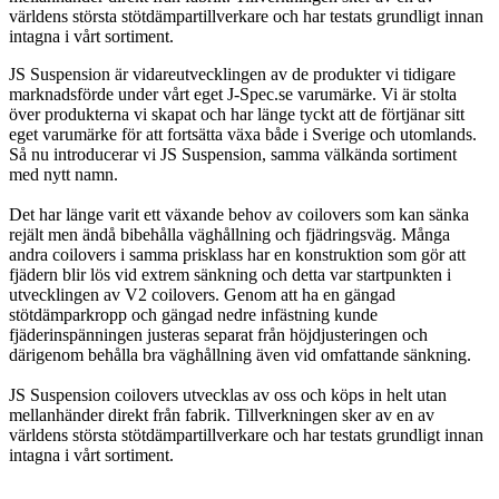
världens största stötdämpartillverkare och har testats grundligt innan
intagna i vårt sortiment.
JS Suspension är vidareutvecklingen av de produkter vi tidigare
marknadsförde under vårt eget J-Spec.se varumärke. Vi är stolta
över produkterna vi skapat och har länge tyckt att de förtjänar sitt
eget varumärke för att fortsätta växa både i Sverige och utomlands.
Så nu introducerar vi JS Suspension, samma välkända sortiment
med nytt namn.
Det har länge varit ett växande behov av coilovers som kan sänka
rejält men ändå bibehålla väghållning och fjädringsväg. Många
andra coilovers i samma prisklass har en konstruktion som gör att
fjädern blir lös vid extrem sänkning och detta var startpunkten i
utvecklingen av V2 coilovers. Genom att ha en gängad
stötdämparkropp och gängad nedre infästning kunde
fjäderinspänningen justeras separat från höjdjusteringen och
därigenom behålla bra väghållning även vid omfattande sänkning.
JS Suspension coilovers utvecklas av oss och köps in helt utan
mellanhänder direkt från fabrik. Tillverkningen sker av en av
världens största stötdämpartillverkare och har testats grundligt innan
intagna i vårt sortiment.