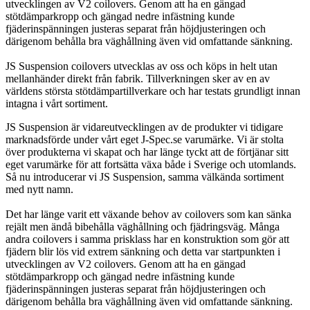
utvecklingen av V2 coilovers. Genom att ha en gängad
stötdämparkropp och gängad nedre infästning kunde
fjäderinspänningen justeras separat från höjdjusteringen och
därigenom behålla bra väghållning även vid omfattande sänkning.
JS Suspension coilovers utvecklas av oss och köps in helt utan
mellanhänder direkt från fabrik. Tillverkningen sker av en av
världens största stötdämpartillverkare och har testats grundligt innan
intagna i vårt sortiment.
JS Suspension är vidareutvecklingen av de produkter vi tidigare
marknadsförde under vårt eget J-Spec.se varumärke. Vi är stolta
över produkterna vi skapat och har länge tyckt att de förtjänar sitt
eget varumärke för att fortsätta växa både i Sverige och utomlands.
Så nu introducerar vi JS Suspension, samma välkända sortiment
med nytt namn.
Det har länge varit ett växande behov av coilovers som kan sänka
rejält men ändå bibehålla väghållning och fjädringsväg. Många
andra coilovers i samma prisklass har en konstruktion som gör att
fjädern blir lös vid extrem sänkning och detta var startpunkten i
utvecklingen av V2 coilovers. Genom att ha en gängad
stötdämparkropp och gängad nedre infästning kunde
fjäderinspänningen justeras separat från höjdjusteringen och
därigenom behålla bra väghållning även vid omfattande sänkning.