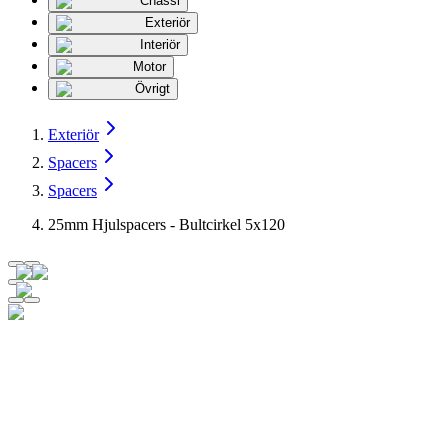
Chassi
Exteriör
Interiör
Motor
Övrigt
Exteriör
Spacers
Spacers
25mm Hjulspacers - Bultcirkel 5x120