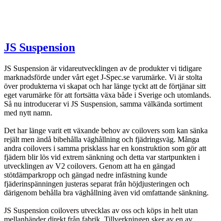
JS Suspension
JS Suspension är vidareutvecklingen av de produkter vi tidigare
marknadsförde under vårt eget J-Spec.se varumärke. Vi är stolta
över produkterna vi skapat och har länge tyckt att de förtjänar sitt
eget varumärke för att fortsätta växa både i Sverige och utomlands.
Så nu introducerar vi JS Suspension, samma välkända sortiment
med nytt namn.
Det har länge varit ett växande behov av coilovers som kan sänka
rejält men ändå bibehålla väghållning och fjädringsväg. Många
andra coilovers i samma prisklass har en konstruktion som gör att
fjädern blir lös vid extrem sänkning och detta var startpunkten i
utvecklingen av V2 coilovers. Genom att ha en gängad
stötdämparkropp och gängad nedre infästning kunde
fjäderinspänningen justeras separat från höjdjusteringen och
därigenom behålla bra väghållning även vid omfattande sänkning.
JS Suspension coilovers utvecklas av oss och köps in helt utan
mellanhänder direkt från fabrik. Tillverkningen sker av en av