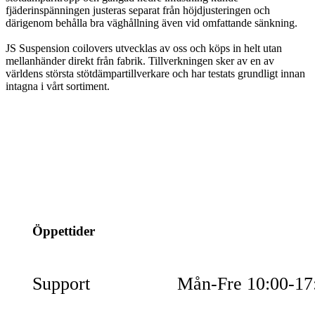
fjäderinspänningen justeras separat från höjdjusteringen och
därigenom behålla bra väghållning även vid omfattande sänkning.
JS Suspension coilovers utvecklas av oss och köps in helt utan
mellanhänder direkt från fabrik. Tillverkningen sker av en av
världens största stötdämpartillverkare och har testats grundligt innan
intagna i vårt sortiment.
info@jspec.se
054-851990
Öppettider
Support
Mån-Fre 10:00-17