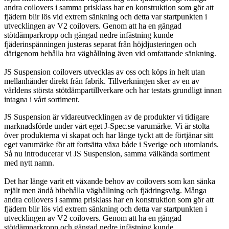
andra coilovers i samma prisklass har en konstruktion som gör att
fjädern blir lös vid extrem sänkning och detta var startpunkten i
utvecklingen av V2 coilovers. Genom att ha en gängad
stötdämparkropp och gängad nedre infästning kunde
fjäderinspänningen justeras separat från höjdjusteringen och
därigenom behålla bra väghållning även vid omfattande sänkning.
JS Suspension coilovers utvecklas av oss och köps in helt utan
mellanhänder direkt från fabrik. Tillverkningen sker av en av
världens största stötdämpartillverkare och har testats grundligt innan
intagna i vårt sortiment.
JS Suspension är vidareutvecklingen av de produkter vi tidigare
marknadsförde under vårt eget J-Spec.se varumärke. Vi är stolta
över produkterna vi skapat och har länge tyckt att de förtjänar sitt
eget varumärke för att fortsätta växa både i Sverige och utomlands.
Så nu introducerar vi JS Suspension, samma välkända sortiment
med nytt namn.
Det har länge varit ett växande behov av coilovers som kan sänka
rejält men ändå bibehålla väghållning och fjädringsväg. Många
andra coilovers i samma prisklass har en konstruktion som gör att
fjädern blir lös vid extrem sänkning och detta var startpunkten i
utvecklingen av V2 coilovers. Genom att ha en gängad
stötdämparkropp och gängad nedre infästning kunde