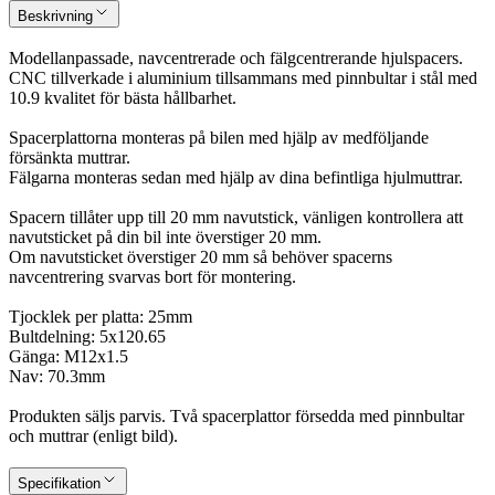
Beskrivning
Modellanpassade, navcentrerade och fälgcentrerande hjulspacers.
CNC tillverkade i aluminium tillsammans med pinnbultar i stål med
10.9 kvalitet för bästa hållbarhet.
Spacerplattorna monteras på bilen med hjälp av medföljande
försänkta muttrar.
Fälgarna monteras sedan med hjälp av dina befintliga hjulmuttrar.
Spacern tillåter upp till 20 mm navutstick, vänligen kontrollera att
navutsticket på din bil inte överstiger 20 mm.
Om navutsticket överstiger 20 mm så behöver spacerns
navcentrering svarvas bort för montering.
Tjocklek per platta: 25mm
Bultdelning: 5x120.65
Gänga: M12x1.5
Nav: 70.3mm
Produkten säljs parvis. Två spacerplattor försedda med pinnbultar
och muttrar (enligt bild).
Specifikation