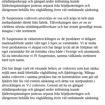
stötdämparkropp och gängad nedre infästning kunde
fjäderinspänningen justeras separat från höjdjusteringen och
därigenom behålla bra väghållning även vid omfattande sänkning.
JS Suspension coilovers utvecklas av oss och köps in helt utan
mellanhänder direkt från fabrik. Tillverkningen sker av en av
världens största stötdämpartillverkare och har testats grundligt innan
intagna i vårt sortiment.
JS Suspension är vidareutvecklingen av de produkter vi tidigare
marknadsförde under vårt eget J-Spec.se varumärke. Vi är stolta
över produkterna vi skapat och har länge tyckt att de förtjänar sitt
eget varumärke för att fortsätta växa både i Sverige och utomlands.
Så nu introducerar vi JS Suspension, samma välkända sortiment
med nytt namn.
Det har länge varit ett växande behov av coilovers som kan sänka
rejält men ändå bibehålla väghållning och fjädringsväg. Många
andra coilovers i samma prisklass har en konstruktion som gör att
fjädern blir lös vid extrem sänkning och detta var startpunkten i
utvecklingen av V2 coilovers. Genom att ha en gängad
stötdämparkropp och gängad nedre infästning kunde
fjäderinspänningen justeras separat från höjdjusteringen och
därigenom behålla bra väghållning även vid omfattande sänkning.