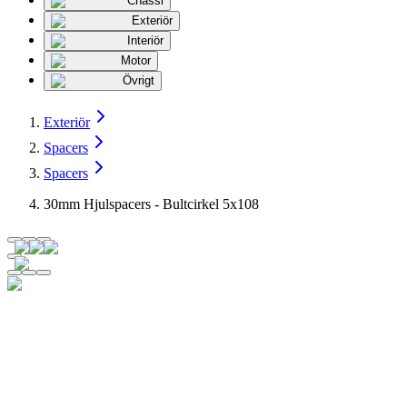
Chassi
Exteriör
Interiör
Motor
Övrigt
Exteriör
Spacers
Spacers
30mm Hjulspacers - Bultcirkel 5x108