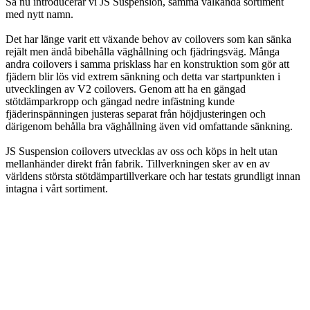
Så nu introducerar vi JS Suspension, samma välkända sortiment
med nytt namn.
Det har länge varit ett växande behov av coilovers som kan sänka
rejält men ändå bibehålla väghållning och fjädringsväg. Många
andra coilovers i samma prisklass har en konstruktion som gör att
fjädern blir lös vid extrem sänkning och detta var startpunkten i
utvecklingen av V2 coilovers. Genom att ha en gängad
stötdämparkropp och gängad nedre infästning kunde
fjäderinspänningen justeras separat från höjdjusteringen och
därigenom behålla bra väghållning även vid omfattande sänkning.
JS Suspension coilovers utvecklas av oss och köps in helt utan
mellanhänder direkt från fabrik. Tillverkningen sker av en av
världens största stötdämpartillverkare och har testats grundligt innan
intagna i vårt sortiment.
info@jspec.se
054-851990