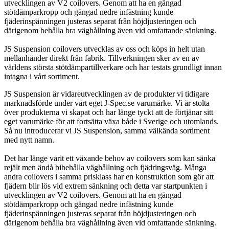
utvecklingen av V2 coilovers. Genom att ha en gängad
stötdämparkropp och gängad nedre infästning kunde
fjäderinspänningen justeras separat från höjdjusteringen och
därigenom behålla bra väghållning även vid omfattande sänkning.
JS Suspension coilovers utvecklas av oss och köps in helt utan
mellanhänder direkt från fabrik. Tillverkningen sker av en av
världens största stötdämpartillverkare och har testats grundligt innan
intagna i vårt sortiment.
JS Suspension är vidareutvecklingen av de produkter vi tidigare
marknadsförde under vårt eget J-Spec.se varumärke. Vi är stolta
över produkterna vi skapat och har länge tyckt att de förtjänar sitt
eget varumärke för att fortsätta växa både i Sverige och utomlands.
Så nu introducerar vi JS Suspension, samma välkända sortiment
med nytt namn.
Det har länge varit ett växande behov av coilovers som kan sänka
rejält men ändå bibehålla väghållning och fjädringsväg. Många
andra coilovers i samma prisklass har en konstruktion som gör att
fjädern blir lös vid extrem sänkning och detta var startpunkten i
utvecklingen av V2 coilovers. Genom att ha en gängad
stötdämparkropp och gängad nedre infästning kunde
fjäderinspänningen justeras separat från höjdjusteringen och
därigenom behålla bra väghållning även vid omfattande sänkning.