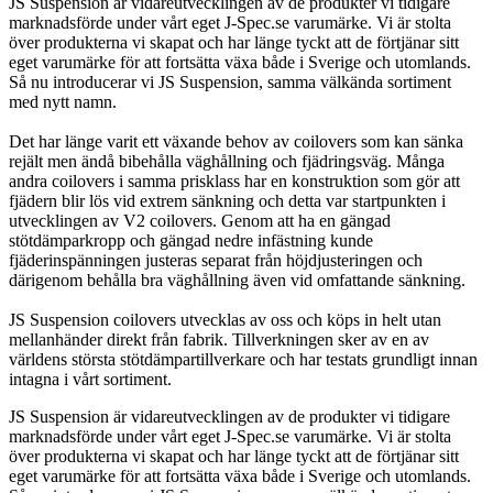
JS Suspension är vidareutvecklingen av de produkter vi tidigare
marknadsförde under vårt eget J-Spec.se varumärke. Vi är stolta
över produkterna vi skapat och har länge tyckt att de förtjänar sitt
eget varumärke för att fortsätta växa både i Sverige och utomlands.
Så nu introducerar vi JS Suspension, samma välkända sortiment
med nytt namn.
Det har länge varit ett växande behov av coilovers som kan sänka
rejält men ändå bibehålla väghållning och fjädringsväg. Många
andra coilovers i samma prisklass har en konstruktion som gör att
fjädern blir lös vid extrem sänkning och detta var startpunkten i
utvecklingen av V2 coilovers. Genom att ha en gängad
stötdämparkropp och gängad nedre infästning kunde
fjäderinspänningen justeras separat från höjdjusteringen och
därigenom behålla bra väghållning även vid omfattande sänkning.
JS Suspension coilovers utvecklas av oss och köps in helt utan
mellanhänder direkt från fabrik. Tillverkningen sker av en av
världens största stötdämpartillverkare och har testats grundligt innan
intagna i vårt sortiment.
JS Suspension är vidareutvecklingen av de produkter vi tidigare
marknadsförde under vårt eget J-Spec.se varumärke. Vi är stolta
över produkterna vi skapat och har länge tyckt att de förtjänar sitt
eget varumärke för att fortsätta växa både i Sverige och utomlands.