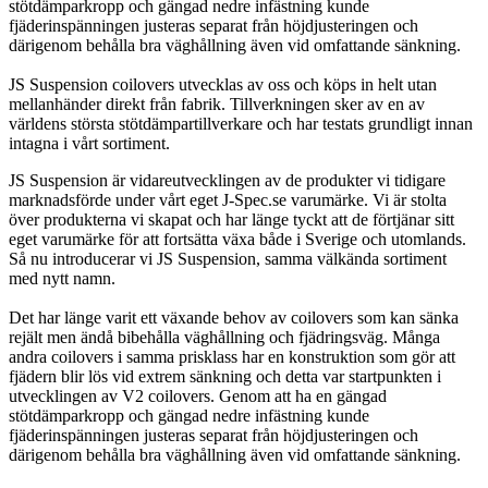
stötdämparkropp och gängad nedre infästning kunde
fjäderinspänningen justeras separat från höjdjusteringen och
därigenom behålla bra väghållning även vid omfattande sänkning.
JS Suspension coilovers utvecklas av oss och köps in helt utan
mellanhänder direkt från fabrik. Tillverkningen sker av en av
världens största stötdämpartillverkare och har testats grundligt innan
intagna i vårt sortiment.
JS Suspension är vidareutvecklingen av de produkter vi tidigare
marknadsförde under vårt eget J-Spec.se varumärke. Vi är stolta
över produkterna vi skapat och har länge tyckt att de förtjänar sitt
eget varumärke för att fortsätta växa både i Sverige och utomlands.
Så nu introducerar vi JS Suspension, samma välkända sortiment
med nytt namn.
Det har länge varit ett växande behov av coilovers som kan sänka
rejält men ändå bibehålla väghållning och fjädringsväg. Många
andra coilovers i samma prisklass har en konstruktion som gör att
fjädern blir lös vid extrem sänkning och detta var startpunkten i
utvecklingen av V2 coilovers. Genom att ha en gängad
stötdämparkropp och gängad nedre infästning kunde
fjäderinspänningen justeras separat från höjdjusteringen och
därigenom behålla bra väghållning även vid omfattande sänkning.