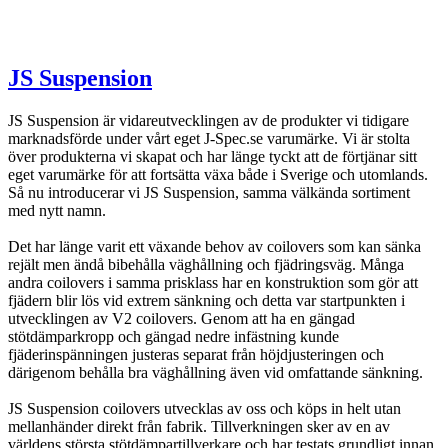
JS Suspension
JS Suspension är vidareutvecklingen av de produkter vi tidigare
marknadsförde under vårt eget J-Spec.se varumärke. Vi är stolta
över produkterna vi skapat och har länge tyckt att de förtjänar sitt
eget varumärke för att fortsätta växa både i Sverige och utomlands.
Så nu introducerar vi JS Suspension, samma välkända sortiment
med nytt namn.
Det har länge varit ett växande behov av coilovers som kan sänka
rejält men ändå bibehålla väghållning och fjädringsväg. Många
andra coilovers i samma prisklass har en konstruktion som gör att
fjädern blir lös vid extrem sänkning och detta var startpunkten i
utvecklingen av V2 coilovers. Genom att ha en gängad
stötdämparkropp och gängad nedre infästning kunde
fjäderinspänningen justeras separat från höjdjusteringen och
därigenom behålla bra väghållning även vid omfattande sänkning.
JS Suspension coilovers utvecklas av oss och köps in helt utan
mellanhänder direkt från fabrik. Tillverkningen sker av en av
världens största stötdämpartillverkare och har testats grundligt innan