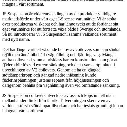
intagna i vårt sortiment.
JS Suspension är vidareutvecklingen av de produkter vi tidigare
marknadsförde under vårt eget J-Spec.se varumärke. Vi är stolta
över produkterna vi skapat och har länge tyckt att de förtjänar sitt
eget varumärke för att fortsätta växa både i Sverige och utomlands.
Så nu introducerar vi JS Suspension, samma välkända sortiment
med nytt namn.
Det har länge varit ett växande behov av coilovers som kan sänka
rejält men ändå bibehålla väghållning och fjädringsväg. Många
andra coilovers i samma prisklass har en konstruktion som gör att
fjädern blir lös vid extrem sänkning och detta var startpunkten i
utvecklingen av V2 coilovers. Genom att ha en gängad
stötdämparkropp och gängad nedre infästning kunde
fjäderinspänningen justeras separat från höjdjusteringen och
därigenom behålla bra väghållning även vid omfattande sänkning.
JS Suspension coilovers utvecklas av oss och köps in helt utan
mellanhänder direkt från fabrik. Tillverkningen sker av en av
världens största stötdämpartillverkare och har testats grundligt innan
intagna i vårt sortiment.