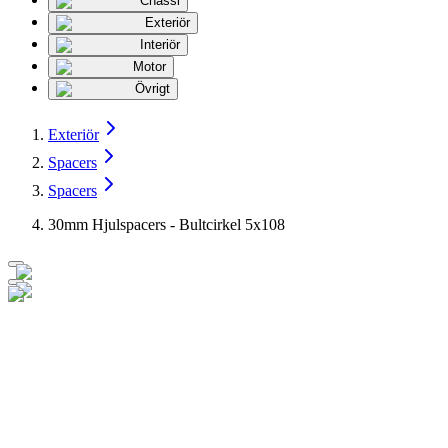
Chassi
Exteriör
Interiör
Motor
Övrigt
Exteriör
Spacers
Spacers
30mm Hjulspacers - Bultcirkel 5x108