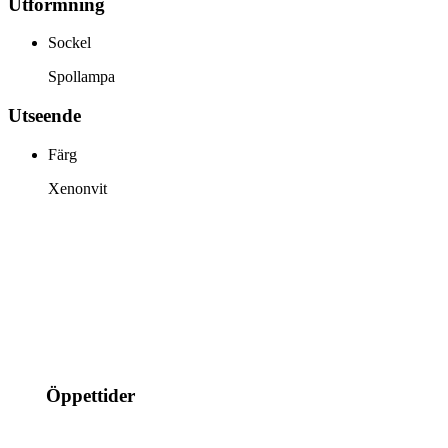
Utformning
Sockel
Spollampa
Utseende
Färg
Xenonvit
info@jspec.se
054-851990
Öppettider