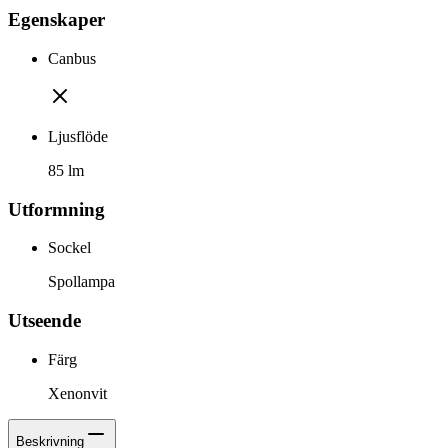
Egenskaper
Canbus
Ljusflöde
85 lm
Utformning
Sockel
Spollampa
Utseende
Färg
Xenonvit
Beskrivning