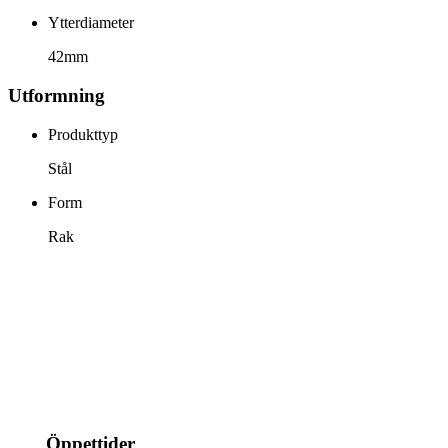
Ytterdiameter
42mm
Utformning
Produkttyp
Stål
Form
Rak
info@jspec.se
054-851990
Öppettider