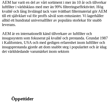
AEM har varit en del av vårt sortiment i mer än 10 år och tillverkar
luftfilter i världsklass med mer än 99% filtreringseffektivitet. Hög
kvalité och lång livslängd tack vare tvättbart filtermaterial gör AEM
till ett självklart val för proffs såväl som entusiaster. Vi lagerhåller
alltid ett hundratal universalfilter av populära storlekar för snabb
leverans.
AEM är en internationellt känd tillverkare av luftfilter och
insugssystem som fokuserat på kvalité och prestanda. Grundat 1987
i Kalifornien, USA och med gedigen erfarenhet inom luftfilter och
insugsprestanda gjorde att dom snabbt steg i popularitet och är idag
det världsledande varumärket inom sektorn
info@jspec.se
054-851990
Öppettider