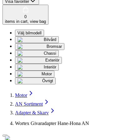
Visa favoriter
0
items in cart, view bag
Välj bilmodell
Bilvård
Bromsar
Chassi
Exteriör
Interiör
Motor
Övrigt
Motor
AN Sortiment
Adapter & Skarv
Wortex Givaradapter Hane-Hona AN