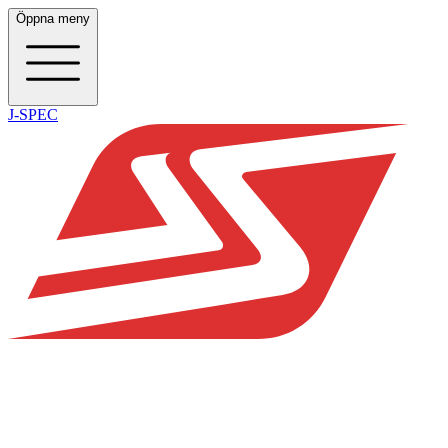
Öppna meny
J-SPEC