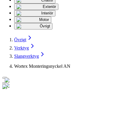
Chassi
Exteriör
Interiör
Motor
Övrigt
Övrigt
Verktyg
Slangverktyg
Wortex Monteringsnyckel AN