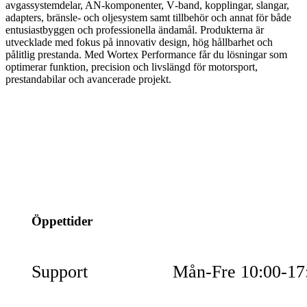
avgassystemdelar, AN-komponenter, V‑band, kopplingar, slangar,
adapters, bränsle- och oljesystem samt tillbehör och annat för både
entusiastbyggen och professionella ändamål. Produkterna är
utvecklade med fokus på innovativ design, hög hållbarhet och
pålitlig prestanda. Med Wortex Performance får du lösningar som
optimerar funktion, precision och livslängd för motorsport,
prestandabilar och avancerade projekt.
info@jspec.se
054-851990
Öppettider
Support
Mån-Fre 10:00-17