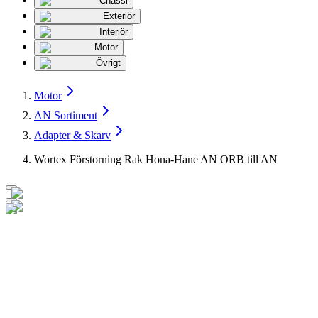
Chassi
Exteriör
Interiör
Motor
Övrigt
Motor
AN Sortiment
Adapter & Skarv
Wortex Förstorning Rak Hona-Hane AN ORB till AN