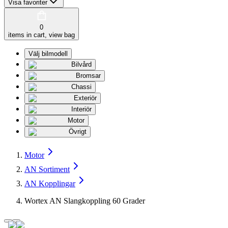
Visa favoriter
0
items in cart, view bag
Välj bilmodell
Bilvård
Bromsar
Chassi
Exteriör
Interiör
Motor
Övrigt
Motor
AN Sortiment
AN Kopplingar
Wortex AN Slangkoppling 60 Grader