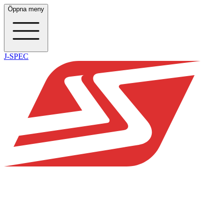
Öppna meny
J-SPEC