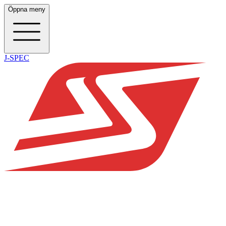
Öppna meny
J-SPEC