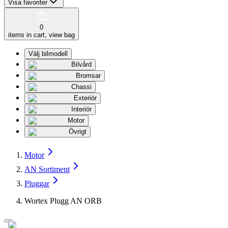
Visa favoriter
0
items in cart, view bag
Välj bilmodell
Bilvård
Bromsar
Chassi
Exteriör
Interiör
Motor
Övrigt
Motor
AN Sortiment
Pluggar
Wortex Plugg AN ORB