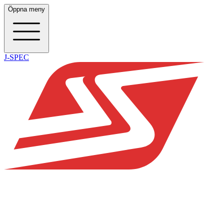
Öppna meny
J-SPEC