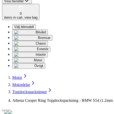
Visa favoriter
0
items in cart, view bag
Välj bilmodell
Bilvård
Bromsar
Chassi
Exteriör
Interiör
Motor
Övrigt
Motor
Motordelar
Topplockspackningar
Athena Cooper Ring Topplockspackning - BMW S54 (1.2mm 