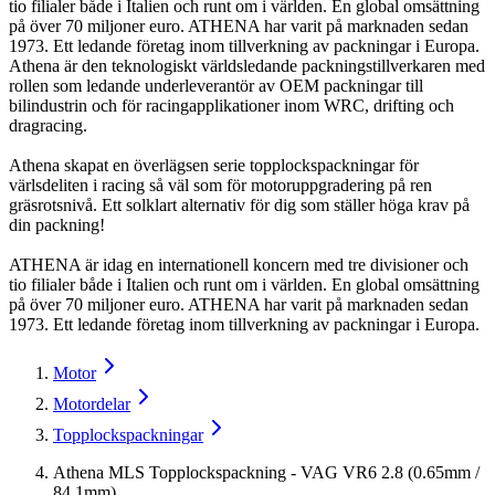
tio filialer både i Italien och runt om i världen. En global omsättning
på över 70 miljoner euro. ATHENA har varit på marknaden sedan
1973. Ett ledande företag inom tillverkning av packningar i Europa.
Athena är den teknologiskt världsledande packningstillverkaren med
rollen som ledande underleverantör av OEM packningar till
bilindustrin och för racingapplikationer inom WRC, drifting och
dragracing.
Athena skapat en överlägsen serie topplockspackningar för
värlsdeliten i racing så väl som för motoruppgradering på ren
gräsrotsnivå. Ett solklart alternativ för dig som ställer höga krav på
din packning!
ATHENA är idag en internationell koncern med tre divisioner och
tio filialer både i Italien och runt om i världen. En global omsättning
på över 70 miljoner euro. ATHENA har varit på marknaden sedan
1973. Ett ledande företag inom tillverkning av packningar i Europa.
Motor
Motordelar
Topplockspackningar
Athena MLS Topplockspackning - VAG VR6 2.8 (0.65mm /
84.1mm)