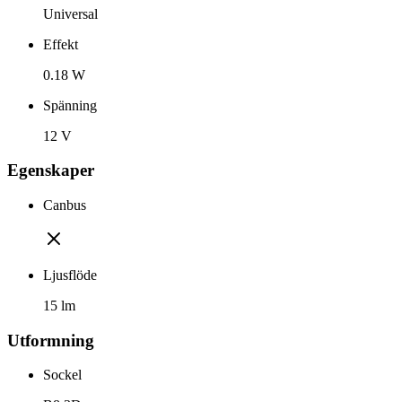
Universal
Effekt
0.18 W
Spänning
12 V
Egenskaper
Canbus
Ljusflöde
15 lm
Utformning
Sockel