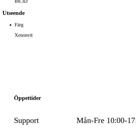
B8.3D
Utseende
Färg
Xenonvit
info@jspec.se
054-851990
Öppettider
Support
Mån-Fre 10:00-17