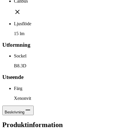
Canbus
Ljusflöde
15 lm
Utformning
Sockel
B8.3D
Utseende
Färg
Xenonvit
Beskrivning
Produktinformation