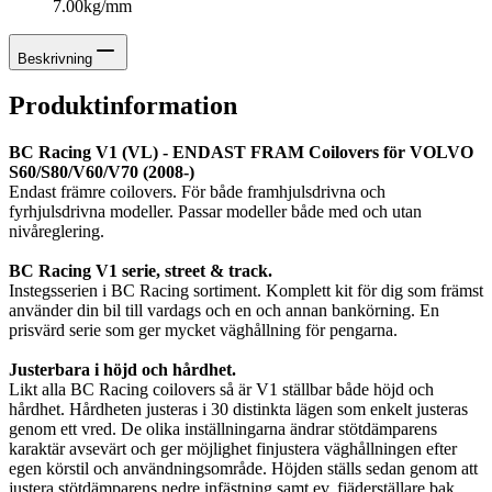
7.00kg/mm
Beskrivning
Produktinformation
BC Racing V1 (VL) - ENDAST FRAM Coilovers för VOLVO
S60/S80/V60/V70 (2008-)
Endast främre coilovers. För både framhjulsdrivna och
fyrhjulsdrivna modeller. Passar modeller både med och utan
nivåreglering.
BC Racing V1 serie, street & track.
Instegsserien i BC Racing sortiment. Komplett kit för dig som främst
använder din bil till vardags och en och annan bankörning. En
prisvärd serie som ger mycket väghållning för pengarna.
Justerbara i höjd och hårdhet.
Likt alla BC Racing coilovers så är V1 ställbar både höjd och
hårdhet. Hårdheten justeras i 30 distinkta lägen som enkelt justeras
genom ett vred. De olika inställningarna ändrar stötdämparens
karaktär avsevärt och ger möjlighet finjustera väghållningen efter
egen körstil och användningsområde. Höjden ställs sedan genom att
justera stötdämparens nedre infästning samt ev. fjäderställare bak.