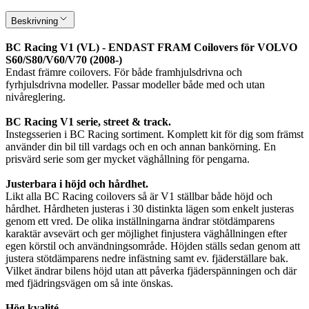
Beskrivning
BC Racing V1 (VL) - ENDAST FRAM Coilovers för VOLVO
S60/S80/V60/V70 (2008-)
Endast främre coilovers. För både framhjulsdrivna och
fyrhjulsdrivna modeller. Passar modeller både med och utan
nivåreglering.
BC Racing V1 serie, street & track.
Instegsserien i BC Racing sortiment. Komplett kit för dig som främst
använder din bil till vardags och en och annan bankörning. En
prisvärd serie som ger mycket väghållning för pengarna.
Justerbara i höjd och hårdhet.
Likt alla BC Racing coilovers så är V1 ställbar både höjd och
hårdhet. Hårdheten justeras i 30 distinkta lägen som enkelt justeras
genom ett vred. De olika inställningarna ändrar stötdämparens
karaktär avsevärt och ger möjlighet finjustera väghållningen efter
egen körstil och användningsområde. Höjden ställs sedan genom att
justera stötdämparens nedre infästning samt ev. fjäderställare bak.
Vilket ändrar bilens höjd utan att påverka fjäderspänningen och där
med fjädringsvägen om så inte önskas.
Hög kvalité.