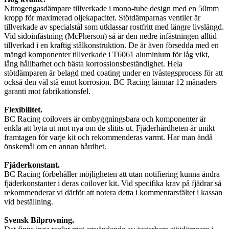
Nitrogengasdämpare tillverkade i mono-tube design med en 50mm
kropp för maximerad oljekapacitet. Stötdämparnas ventiler är
tillverkade av specialstål som utklassar rostfritt med längre livslängd.
Vid sidoinfästning (McPherson) så är den nedre infästningen alltid
tillverkad i en kraftig stålkonstruktion. De är även försedda med en
mängd komponenter tillverkade i T6061 aluminium för låg vikt,
lång hållbarhet och bästa korrossionsbeständighet. Hela
stötdämparen är belagd med coating under en tvåstegsprocess för att
också den väl stå emot korrosion. BC Racing lämnar 12 månaders
garanti mot fabrikationsfel.
Flexibilitet.
BC Racing coilovers är ombyggningsbara och komponenter är
enkla att byta ut mot nya om de slitits ut. Fjäderhårdheten är unikt
framtagen för varje kit och rekommenderas varmt. Har man ändå
önskemål om en annan hårdhet.
Fjäderkonstant.
BC Racing förbehåller möjligheten att utan notifiering kunna ändra
fjäderkonstanter i deras coilover kit. Vid specifika krav på fjädrar så
rekommenderar vi därför att notera detta i kommentarsfältet i kassan
vid beställning.
Svensk Bilprovning.