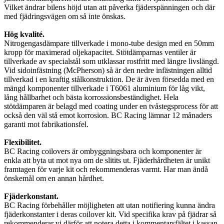
Vilket ändrar bilens höjd utan att påverka fjäderspänningen och där
med fjädringsvägen om så inte önskas.
Hög kvalité.
Nitrogengasdämpare tillverkade i mono-tube design med en 50mm
kropp för maximerad oljekapacitet. Stötdämparnas ventiler är
tillverkade av specialstål som utklassar rostfritt med längre livslängd.
Vid sidoinfästning (McPherson) så är den nedre infästningen alltid
tillverkad i en kraftig stålkonstruktion. De är även försedda med en
mängd komponenter tillverkade i T6061 aluminium för låg vikt,
lång hållbarhet och bästa korrossionsbeständighet. Hela
stötdämparen är belagd med coating under en tvåstegsprocess för att
också den väl stå emot korrosion. BC Racing lämnar 12 månaders
garanti mot fabrikationsfel.
Flexibilitet.
BC Racing coilovers är ombyggningsbara och komponenter är
enkla att byta ut mot nya om de slitits ut. Fjäderhårdheten är unikt
framtagen för varje kit och rekommenderas varmt. Har man ändå
önskemål om en annan hårdhet.
Fjäderkonstant.
BC Racing förbehåller möjligheten att utan notifiering kunna ändra
fjäderkonstanter i deras coilover kit. Vid specifika krav på fjädrar så
rekommenderar vi därför att notera detta i kommentarsfältet i kassan