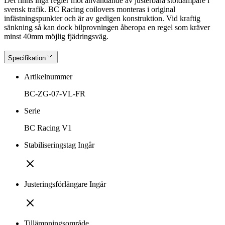
Det finns inga regler mot användande av justerbara stötdämpare i
svensk trafik. BC Racing coilovers monteras i original
infästningspunkter och är av gedigen konstruktion. Vid kraftig
sänkning så kan dock bilprovningen åberopa en regel som kräver
minst 40mm möjlig fjädringsväg.
Specifikation
Artikelnummer
BC-ZG-07-VL-FR
Serie
BC Racing V1
Stabiliseringstag Ingår
Justeringsförlängare Ingår
Tillämpningsområde