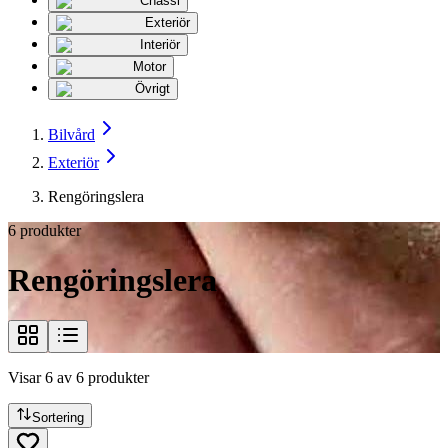
Chassi
Exteriör
Interiör
Motor
Övrigt
Bilvård
Exteriör
Rengöringslera
6
produkter
Rengöringslera
Visar
6
av
6
produkter
Sortering