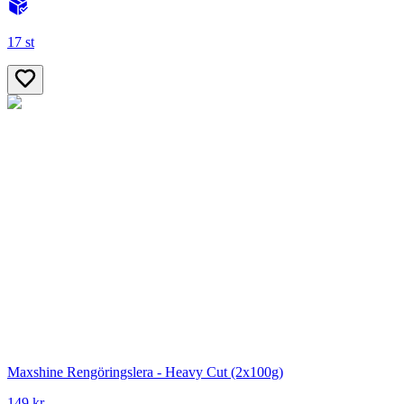
17 st
Maxshine Rengöringslera - Heavy Cut (2x100g)
149 kr