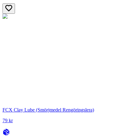
FCX Clay Lube (Smörjmedel Rengöringslera)
79 kr