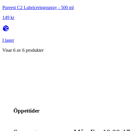
Pureest C2 Lubriceringsspray - 500 ml
149 kr
I lager
Visar
6
av
6
produkter
info@jspec.se
054-851990
Öppettider