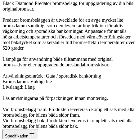
Black Diamond Predator bromsbelägg för uppgradering av din bils
originalbromsar.
Predator bromsbeläggen är utvecklade för att avge mycket lite
bromsdamm samtidigt som den levererar hög friktion för aktiv
vägkörning och sporadiska bankörningar. Anpassade för att tåla
höga arbetstemperaturer och försedda med värmeöverföringslager
mot bakstycket som säkerställer full bromseffekt i temperaturer över
520 grader.
Lämpliga för användning både tillsammans med original
bromsskivor eller uppgraderade prestandabromsskivor.
Användningsområde: Gata / sporadisk bankörning
Bromsdamm: Väldigt lite
Livslängd: Lång
Läs anvisningarna på förpackningen innan montering.
Vid bromsbelägg fram: Produkten levereras i komplett sats med alla
bromsbelägg för bilens båda sidor fram.
Vid bromsbelägg bak: Produkten levereras i komplett sats med alla
bromsbelägg för bilens båda sidor bak.
Specifikation