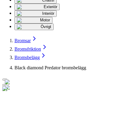
Chassi
Exteriör
Interiör
Motor
Övrigt
Bromsar
Bromsfriktion
Bromsbelägg
Black diamond Predator bromsbelägg