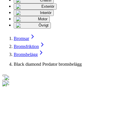
Chassi
Exteriör
Interiör
Motor
Övrigt
Bromsar
Bromsfriktion
Bromsbelägg
Black diamond Predator bromsbelägg