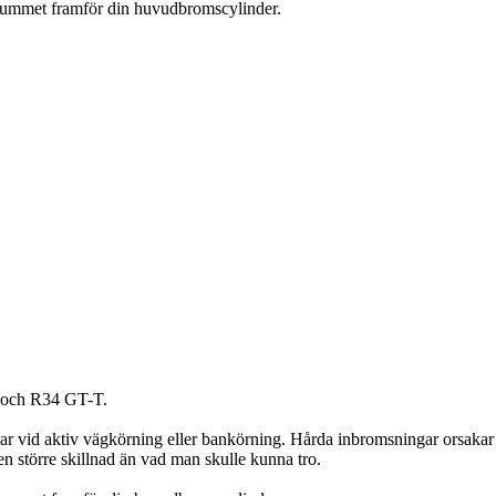
orrummet framför din huvudbromscylinder.
T och R34 GT-T.
vid aktiv vägkörning eller bankörning. Hårda inbromsningar orsakar rö
n större skillnad än vad man skulle kunna tro.