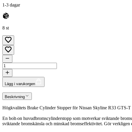
1-3 dagar
8 st
Lägg i varukorgen
Beskrivning
Högkvalitets Brake Cylinder Stopper för Nissan Skyline R33 GTS-
En bolt-on huvudbromscylinderstopp som motverkar sviktande bromsar 
sviktande bromskänsla och minskad bromseffektivitet. Gör verkligen e