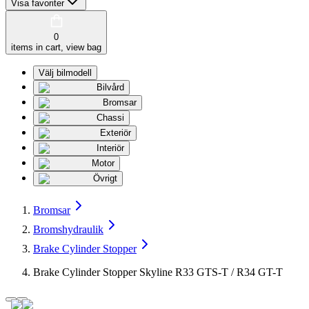
Visa favoriter
0
items in cart, view bag
Välj bilmodell
Bilvård
Bromsar
Chassi
Exteriör
Interiör
Motor
Övrigt
Bromsar
Bromshydraulik
Brake Cylinder Stopper
Brake Cylinder Stopper Skyline R33 GTS-T / R34 GT-T