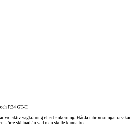
T och R34 GT-T.
vid aktiv vägkörning eller bankörning. Hårda inbromsningar orsakar rö
n större skillnad än vad man skulle kunna tro.