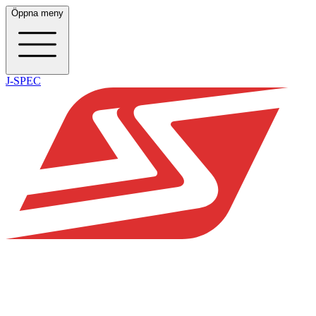
Öppna meny
J-SPEC