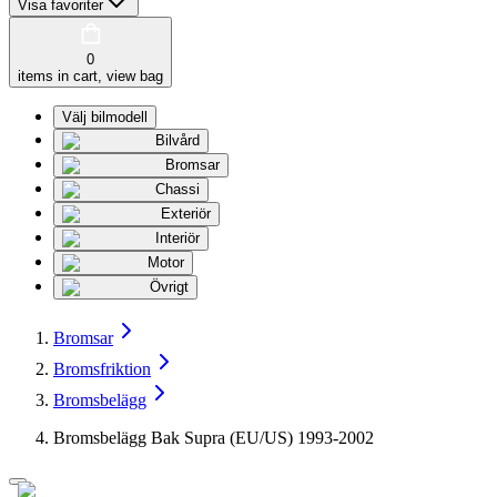
Visa favoriter
0
items in cart, view bag
Välj bilmodell
Bilvård
Bromsar
Chassi
Exteriör
Interiör
Motor
Övrigt
Bromsar
Bromsfriktion
Bromsbelägg
Bromsbelägg Bak Supra (EU/US) 1993-2002