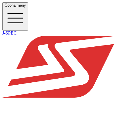
Öppna meny
J-SPEC