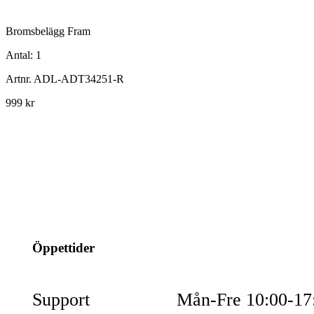
Bromsbelägg Fram
Antal:
1
Artnr.
ADL-ADT34251-R
999 kr
info@jspec.se
054-851990
Öppettider
Support
Mån-Fre 10:00-17