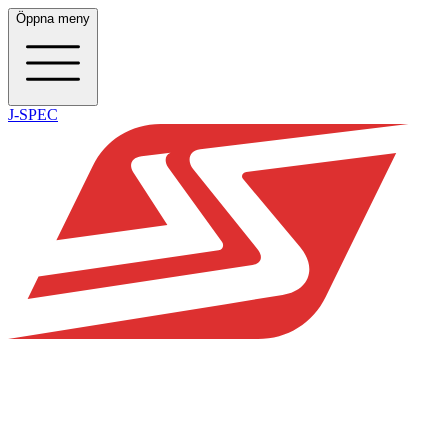
Öppna meny
J-SPEC