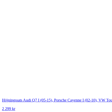
Höjningssats Audi Q7 I (05-15), Porsche Cayenne I (02-10), VW To
2 299 kr