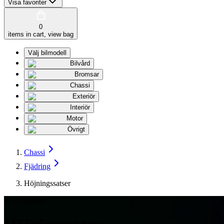
Visa favoriter
0
items in cart, view bag
Välj bilmodell
Bilvård
Bromsar
Chassi
Exteriör
Interiör
Motor
Övrigt
Chassi
Fjädring
Höjningssatser
81
produkter