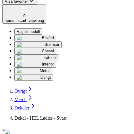
Visa favoriter
0
items in cart, view bag
Välj bilmodell
Bilvård
Bromsar
Chassi
Exteriör
Interiör
Motor
Övrigt
Övrigt
Merch
Dekaler
Dekal - HEL Ladies - Svart