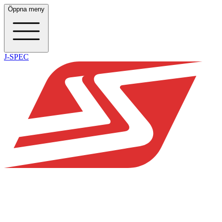
Öppna meny
J-SPEC