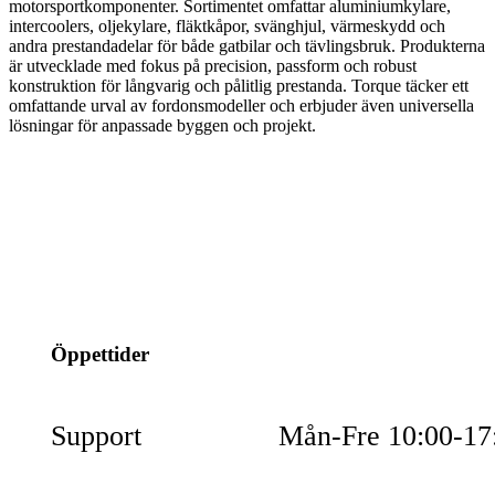
motorsportkomponenter. Sortimentet omfattar aluminiumkylare,
intercoolers, oljekylare, fläktkåpor, svänghjul, värmeskydd och
andra prestandadelar för både gatbilar och tävlingsbruk. Produkterna
är utvecklade med fokus på precision, passform och robust
konstruktion för långvarig och pålitlig prestanda. Torque täcker ett
omfattande urval av fordonsmodeller och erbjuder även universella
lösningar för anpassade byggen och projekt.
info@jspec.se
054-851990
Öppettider
Support
Mån-Fre 10:00-17