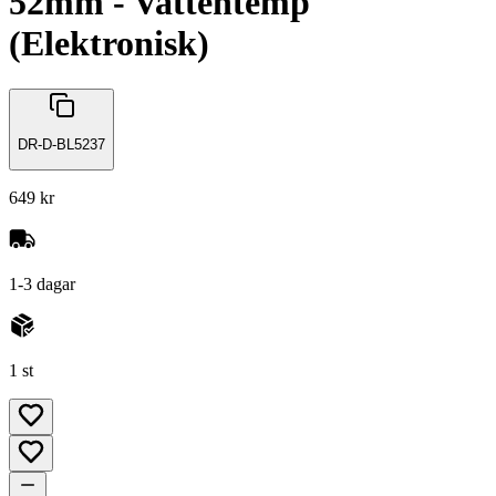
52mm - Vattentemp
(Elektronisk)
DR-D-BL5237
649 kr
1-3 dagar
1 st