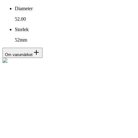
Diameter
52.00
Storlek
52mm
Om varumärket