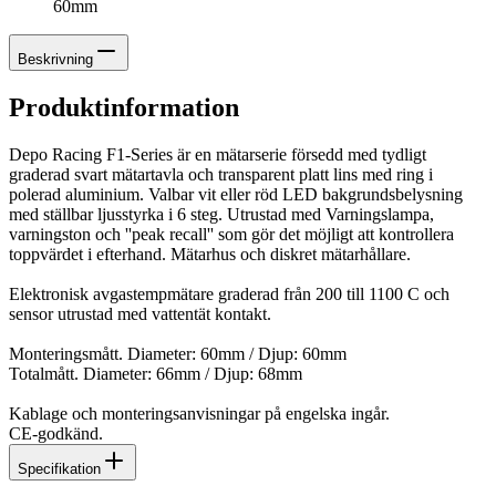
60mm
Beskrivning
Produktinformation
Depo Racing F1-Series är en mätarserie försedd med tydligt
graderad svart mätartavla och transparent platt lins med ring i
polerad aluminium. Valbar vit eller röd LED bakgrundsbelysning
med ställbar ljusstyrka i 6 steg. Utrustad med Varningslampa,
varningston och ''peak recall'' som gör det möjligt att kontrollera
toppvärdet i efterhand. Mätarhus och diskret mätarhållare.
Elektronisk avgastempmätare graderad från 200 till 1100 C och
sensor utrustad med vattentät kontakt.
Monteringsmått. Diameter: 60mm / Djup: 60mm
Totalmått. Diameter: 66mm / Djup: 68mm
Kablage och monteringsanvisningar på engelska ingår.
CE-godkänd.
Specifikation