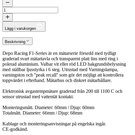
Lägg i varukorgen
Beskrivning
Depo Racing F1-Series är en mätarserie försedd med tydligt
graderad svart mätartavla och transparent platt lins med ring i
polerad aluminium. Valbar vit eller röd LED bakgrundsbelysning
med ställbar ljusstyrka i 6 steg. Utrustad med Varningslampa,
varningston och ''peak recall'' som gör det möjligt att kontrollera
toppvärdet i efterhand. Mätarhus och diskret mätarhållare.
Elektronisk avgastempmätare graderad från 200 till 1100 C och
sensor utrustad med vattentät kontakt.
Monteringsmått. Diameter: 60mm / Djup: 60mm
Totalmått. Diameter: 66mm / Djup: 68mm
Kablage och monteringsanvisningar på engelska ingår.
CE-godkänd.