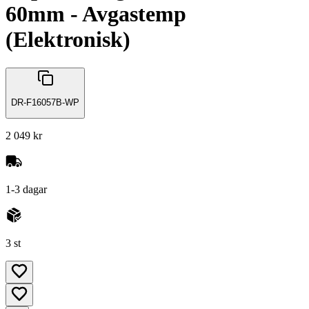
60mm - Avgastemp
(Elektronisk)
DR-F16057B-WP
2 049 kr
1-3 dagar
3 st