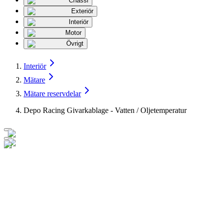
Chassi
Exteriör
Interiör
Motor
Övrigt
Interiör
Mätare
Mätare reservdelar
Depo Racing Givarkablage - Vatten / Oljetemperatur