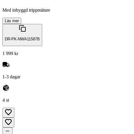
Med inbyggd trippmätare
Läs mer
DR-PK-NWA11587B
1 999 kr
1-3 dagar
4 st