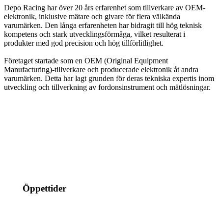
Depo Racing har över 20 års erfarenhet som tillverkare av OEM-
elektronik, inklusive mätare och givare för flera välkända
varumärken. Den långa erfarenheten har bidragit till hög teknisk
kompetens och stark utvecklingsförmåga, vilket resulterat i
produkter med god precision och hög tillförlitlighet.
Företaget startade som en OEM (Original Equipment
Manufacturing)-tillverkare och producerade elektronik åt andra
varumärken. Detta har lagt grunden för deras tekniska expertis inom
utveckling och tillverkning av fordonsinstrument och mätlösningar.
info@jspec.se
054-851990
Öppettider