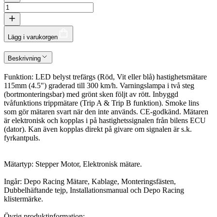
Lägg i varukorgen
Beskrivning
Funktion: LED belyst trefärgs (Röd, Vit eller blå) hastighetsmätare
115mm (4.5") graderad till 300 km/h. Varningslampa i två steg
(bortmonteringsbar) med grönt sken följt av rött. Inbyggd
tvåfunktions trippmätare (Trip A & Trip B funktion). Smoke lins
som gör mätaren svart när den inte används. CE-godkänd. Mätaren
är elektronisk och kopplas i på hastighetssignalen från bilens ECU
(dator). Kan även kopplas direkt på givare om signalen är s.k.
fyrkantpuls.
Mätartyp: Stepper Motor, Elektronisk mätare.
Ingår: Depo Racing Mätare, Kablage, Monteringsfästen,
Dubbelhäftande tejp, Installationsmanual och Depo Racing
klistermärke.
Övrig produktinformation: