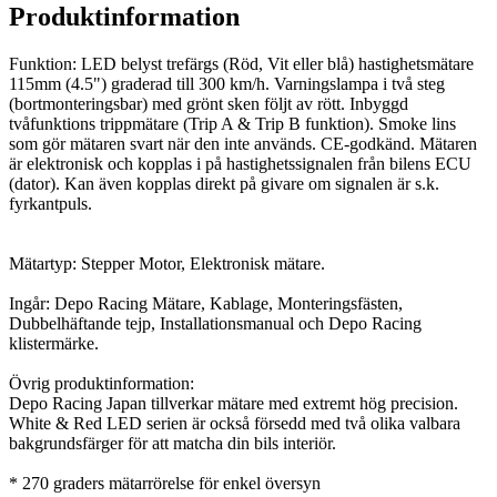
Produktinformation
Funktion: LED belyst trefärgs (Röd, Vit eller blå) hastighetsmätare
115mm (4.5") graderad till 300 km/h. Varningslampa i två steg
(bortmonteringsbar) med grönt sken följt av rött. Inbyggd
tvåfunktions trippmätare (Trip A & Trip B funktion). Smoke lins
som gör mätaren svart när den inte används. CE-godkänd. Mätaren
är elektronisk och kopplas i på hastighetssignalen från bilens ECU
(dator). Kan även kopplas direkt på givare om signalen är s.k.
fyrkantpuls.
Mätartyp: Stepper Motor, Elektronisk mätare.
Ingår: Depo Racing Mätare, Kablage, Monteringsfästen,
Dubbelhäftande tejp, Installationsmanual och Depo Racing
klistermärke.
Övrig produktinformation:
Depo Racing Japan tillverkar mätare med extremt hög precision.
White & Red LED serien är också försedd med två olika valbara
bakgrundsfärger för att matcha din bils interiör.
* 270 graders mätarrörelse för enkel översyn