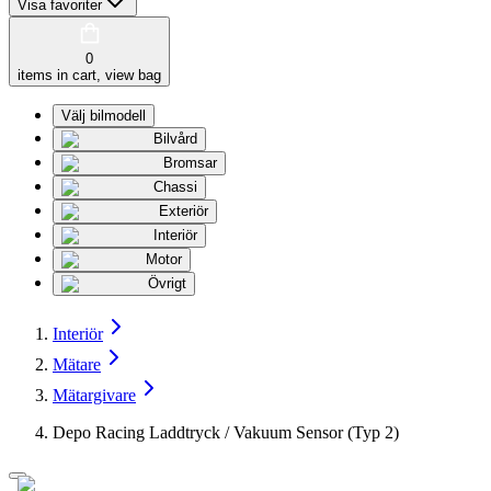
Visa favoriter
0
items in cart, view bag
Välj bilmodell
Bilvård
Bromsar
Chassi
Exteriör
Interiör
Motor
Övrigt
Interiör
Mätare
Mätargivare
Depo Racing Laddtryck / Vakuum Sensor (Typ 2)