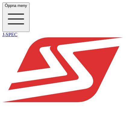
Öppna meny
J-SPEC