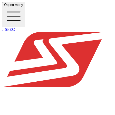
Öppna meny
J-SPEC