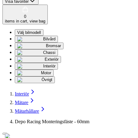
Visa favoriter
0
items in cart, view bag
Välj bilmodell
Bilvård
Bromsar
Chassi
Exteriör
Interiör
Motor
Övrigt
Interiör
Mätare
Mätarhållare
Depo Racing Monteringsfäste - 60mm